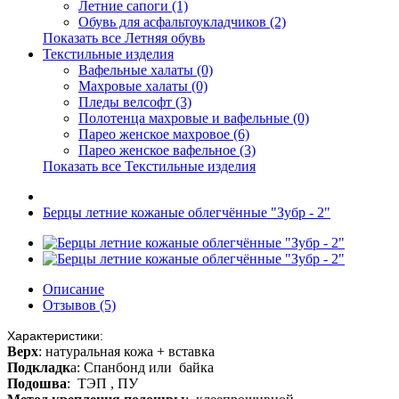
Летние сапоги (1)
Обувь для асфальтоукладчиков (2)
Показать все Летняя обувь
Текстильные изделия
Вафельные халаты (0)
Махровые халаты (0)
Пледы велсофт (3)
Полотенца махровые и вафельные (0)
Парео женское махровое (6)
Парео женское вафельное (3)
Показать все Текстильные изделия
Берцы летние кожаные облегчённые "Зубр - 2"
Описание
Отзывов (5)
Характеристики:
Верх
: натуральная кожа + вставка
Подкладк
а:
Спанбонд или байка
Подошва
:
ТЭП , ПУ